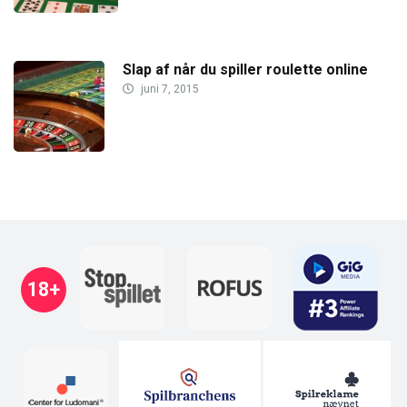
Slap af når du spiller roulette online
juni 7, 2015
18+