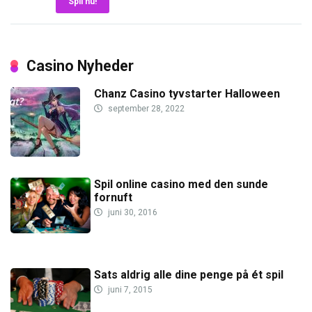
Spil nu!
Casino Nyheder
Chanz Casino tyvstarter Halloween
september 28, 2022
Spil online casino med den sunde
fornuft
juni 30, 2016
Sats aldrig alle dine penge på ét spil
juni 7, 2015