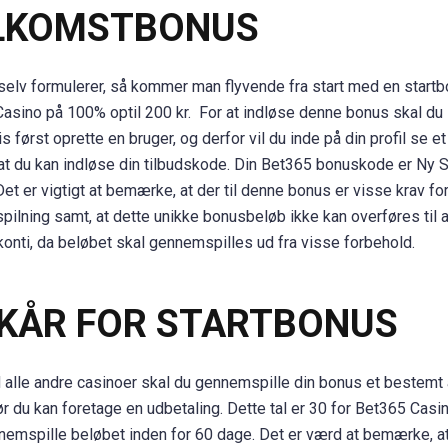
LKOMSTBONUS
elv formulerer, så kommer man flyvende fra start med en start
asino på 100% optil 200 kr. For at indløse denne bonus skal du
is først oprette en bruger, og derfor vil du inde på din profil se et 
 at du kan indløse din tilbudskode. Din Bet365 bonuskode er Ny Sp
Det er vigtigt at bemærke, at der til denne bonus er visse krav fo
ilning samt, at dette unikke bonusbeløb ikke kan overføres til 
onti, da beløbet skal gennemspilles ud fra visse forbehold.
LKÅR FOR STARTBONUS
alle andre casinoer skal du gennemspille din bonus et bestemt 
ør du kan foretage en udbetaling. Dette tal er 30 for Bet365 Casi
nemspille beløbet inden for 60 dage. Det er værd at bemærke, at