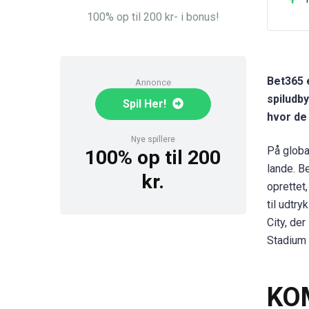
100% op til 200 kr- i bonus!
Bet365 e
Annonce
spiludby
Spil Her!
hvor de
Nye spillere
På globa
100% op til 200
lande. B
kr.
oprettet
til udtr
City, de
Stadium 
KO