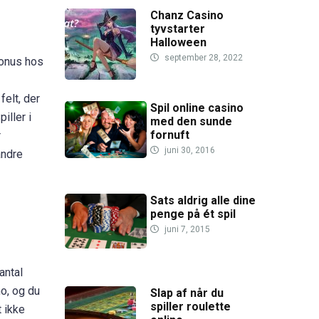
Chanz Casino
tyvstarter
Halloween
september 28, 2022
bonus hos
felt, der
Spil online casino
iller i
med den sunde
fornuft
r
juni 30, 2016
andre
Sats aldrig alle dine
penge på ét spil
juni 7, 2015
antal
no, og du
Slap af når du
spiller roulette
 ikke