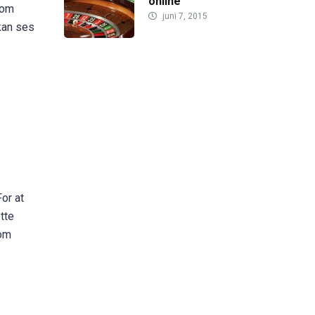
online
Som
juni 7, 2015
kan ses
or at
tte
 om