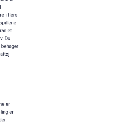
l
e i flere
spillene
ran et
v. Du
t behager
attøj
ne er
ling er
der: