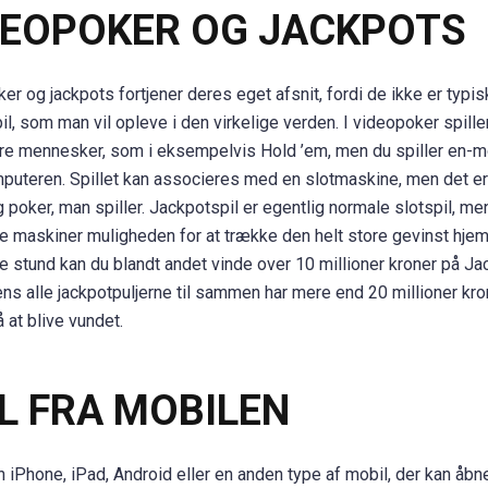
DEOPOKER OG JACKPOTS
er og jackpots fortjener deres eget afsnit, fordi de ikke er typi
il, som man vil opleve i den virkelige verden. I videopoker spille
e mennesker, som i eksempelvis Hold ’em, men du spiller en-
uteren. Spillet kan associeres med en slotmaskine, men det er
g poker, man spiller. Jackpotspil er egentlig normale slotspil, me
e maskiner muligheden for at trække den helt store gevinst hjem.
e stund kan du blandt andet vinde over 10 millioner kroner på Ja
ens alle jackpotpuljerne til sammen har mere end 20 millioner kro
 at blive vundet.
IL FRA MOBILEN
n iPhone, iPad, Android eller en anden type af mobil, der kan åbn