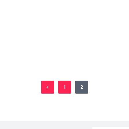
«
1
2