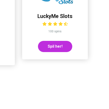
LuckyMe Slots
100 spins
Spil her!