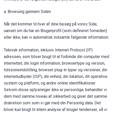
a. Browsing gennem Siden
Når det kommer til hver af dine besøg på vores Side,
uanset om du har en Brugerprofil (som defineret forneden)
eller ikke, kan vi automatisk indsamle følgende information:
Teknisk information, inklusiv Internet Protocol (IP)
adressen, som bliver brugt til at forbinde din computer med
internettet, din login information, browsertype og version,
tidszoneindstilling, browser plug-in typer og versioner, din
internetudbyder (ISP), din enhed, din lokation, dit operative
system og platform, og andre online identifikationer.
Selvom disse oplysninger ikke er personlige, behandler vi
dem med samme niveau af sikkerhed og giver det samme
diskretion som som vi gør med din Personlig data. Det
bliver kun brugt til intern analyse af bruger tendenser, så vi