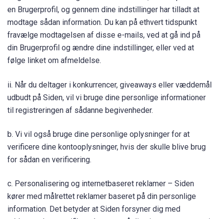
en Brugerprofil, og gennem dine indstillinger har tilladt at
modtage sådan information. Du kan på ethvert tidspunkt
fravælge modtagelsen af disse e-mails, ved at gå ind på
din Brugerprofil og ændre dine indstillinger, eller ved at
følge linket om afmeldelse.
ii. Når du deltager i konkurrencer, giveaways eller væddemål
udbudt på Siden, vil vi bruge dine personlige informationer
til registreringen af sådanne begivenheder.
b. Vi vil også bruge dine personlige oplysninger for at
verificere dine kontooplysninger, hvis der skulle blive brug
for sådan en verificering.
c. Personalisering og internetbaseret reklamer – Siden
kører med målrettet reklamer baseret på din personlige
information. Det betyder at Siden forsyner dig med