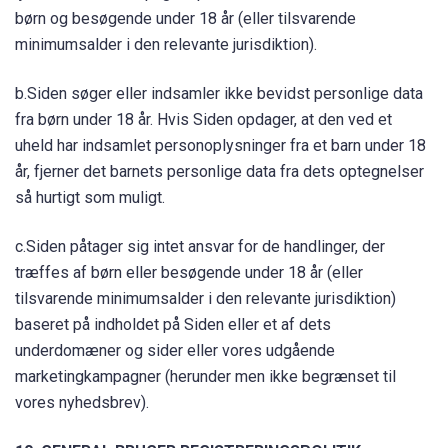
børn og besøgende under 18 år (eller tilsvarende
minimumsalder i den relevante jurisdiktion).
b.Siden søger eller indsamler ikke bevidst personlige data
fra børn under 18 år. Hvis Siden opdager, at den ved et
uheld har indsamlet personoplysninger fra et barn under 18
år, fjerner det barnets personlige data fra dets optegnelser
så hurtigt som muligt.
c.Siden påtager sig intet ansvar for de handlinger, der
træffes af børn eller besøgende under 18 år (eller
tilsvarende minimumsalder i den relevante jurisdiktion)
baseret på indholdet på Siden eller et af dets
underdomæner og sider eller vores udgående
marketingkampagner (herunder men ikke begrænset til
vores nyhedsbrev).