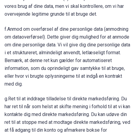
vores brug af dine data, men vi skal kontrollere, om vi har
overvejende legitime grunde til at bruge det.
f.Anmod om overførsel af dine personlige data (anmodning
om dataoverførsel). Dette giver dig mulighed for at anmode
om dine personlige data. Vi vil give dig dine personlige data
i et struktureret, almindeligt anvendt, letlæseligt format.
Bemærk, at denne ret kun gælder for automatiseret
information, som du oprindeligt gav samtykke til at bruge,
eller hvor vi brugte oplysningerne til at indgå en kontrakt
med dig.
g.Ret til at inddrage tilladelse til direkte markedsføring. Du
har ret til når som helst at skifte mening i forhold til at vi kan
kontakte dig med direkte markedsføring. Du kan udøve din
ret til at stoppe med at modtage direkte markedsføring, ved
at få adgang til din konto og afmarkere bokse for