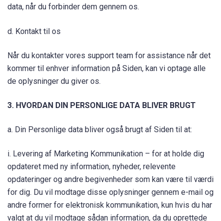
data, når du forbinder dem gennem os.
d. Kontakt til os
Når du kontakter vores support team for assistance når det
kommer til enhver information på Siden, kan vi optage alle
de oplysninger du giver os.
3. HVORDAN DIN PERSONLIGE DATA BLIVER BRUGT
a. Din Personlige data bliver også brugt af Siden til at:
i. Levering af Marketing Kommunikation – for at holde dig
opdateret med ny information, nyheder, relevente
opdateringer og andre begivenheder som kan være til værdi
for dig. Du vil modtage disse oplysninger gennem e-mail og
andre former for elektronisk kommunikation, kun hvis du har
valgt at du vil modtage sådan information, da du oprettede