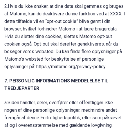
2.Hvis du ikke ønsker, at dine data skal gemmes og bruges
af Matomo, kan du deaktivere denne funktion ved at XXXX. I
dette tilfælde vil en “opt-out cookie” blive gemt i din
browser, hvilket forhindrer Matomo i at lagre brugerdata.
Hvis du sletter dine cookies, slettes Matomo opt-out
cookien også. Opt-out skal derefter genaktiveres, når du
besøger vores websted. Du kan finde flere oplysninger på
Matomo’s websted for beskyttelse af personlige
oplysninger på: https://matomo.org/privacy-policy.
7. PERSONLIG INFORMATIONS MEDDELELSE TIL
TREDJEPARTER
a.Siden handler, deler, overfører eller offentliggør ikke
nogen af ​​dine personlige oplysninger, medmindre andet
fremgår af denne Fortrolighedspolitik, eller som påkrævet
af og i overensstemmelse med gældende lovgivning.