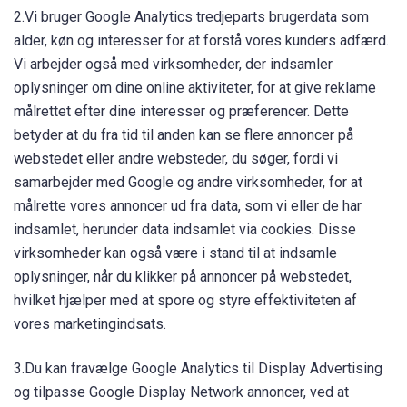
2.Vi bruger Google Analytics tredjeparts brugerdata som
alder, køn og interesser for at forstå vores kunders adfærd.
Vi arbejder også med virksomheder, der indsamler
oplysninger om dine online aktiviteter, for at give reklame
målrettet efter dine interesser og præferencer. Dette
betyder at du fra tid til anden kan se flere annoncer på
webstedet eller andre websteder, du søger, fordi vi
samarbejder med Google og andre virksomheder, for at
målrette vores annoncer ud fra data, som vi eller de har
indsamlet, herunder data indsamlet via cookies. Disse
virksomheder kan også være i stand til at indsamle
oplysninger, når du klikker på annoncer på webstedet,
hvilket hjælper med at spore og styre effektiviteten af ​​
vores marketingindsats.
3.Du kan fravælge Google Analytics til Display Advertising
og tilpasse Google Display Network annoncer, ved at