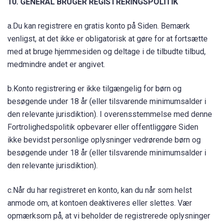
10. GENERAL BRUGER REGISTRERINGSPOLITIK
a.Du kan registrere en gratis konto på Siden. Bemærk
venligst, at det ikke er obligatorisk at gøre for at fortsætte
med at bruge hjemmesiden og deltage i de tilbudte tilbud,
medmindre andet er angivet.
b.Konto registrering er ikke tilgængelig for børn og
besøgende under 18 år (eller tilsvarende minimumsalder i
den relevante jurisdiktion). I overensstemmelse med denne
Fortrolighedspolitik opbevarer eller offentliggøre Siden
ikke bevidst personlige oplysninger vedrørende børn og
besøgende under 18 år (eller tilsvarende minimumsalder i
den relevante jurisdiktion).
c.Når du har registreret en konto, kan du når som helst
anmode om, at kontoen deaktiveres eller slettes. Vær
opmærksom på, at vi beholder de registrerede oplysninger