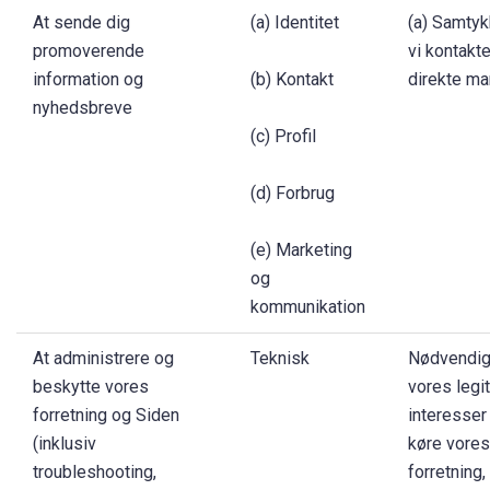
At sende dig
(a) Identitet
(a) Samtyk
promoverende
vi kontakte
information og
(b) Kontakt
direkte ma
nyhedsbreve
(c) Profil
(d) Forbrug
(e) Marketing
og
kommunikation
At administrere og
Teknisk
Nødvendig
beskytte vores
vores legi
forretning og Siden
interesser 
(inklusiv
køre vores
troubleshooting,
forretning,