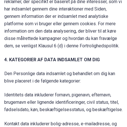
reklamer, der specifikt er baseret på dine interesser, som vi
har indsamlet gennem dine interaktioner med Siden,
gennem information der er indsamlet med analytiske
platforme som vi bruger eller gennem cookies. For mere
information om den data analysering, der bliver til at køre
disse målrettede kampagner og hvordan du kan fravælge
dem, se venligst Klausul 6 (d) i denne Fortrolighedspolitik.
4. KATEGORIER AF DATA INDSAMLET OM DIG
Den Personlige data indsamlet og behandlet om dig kan
blive placeret i de følgende kategorier:
Identitets data inkluderer fornavn, pigenavn, efternavn,
brugernavn eller lignende identificeringer, civil status, titel,
fødselsdato, køn, beskæftigelsesstatus, og beskæftigelse.
Kontakt data inkluderer bolig-adresse, e-mailadresse, og