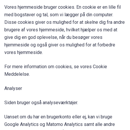
Vores hjemmeside bruger cookies. En cookie er en lille fil
med bogstaver og tal, som vi lægger på din computer.
Disse cookies giver os mulighed for at skelne dig fra andre
brugere af vores hjemmeside, hvilket hjælper os med at
give dig en god oplevelse, når du besøger vores
hjemmeside og også giver os mulighed for at forbedre
vores hjemmeside.
For mere information om cookies, se vores Cookie
Meddelelse.
Analyser
Siden bruger også analyseværktøjer.
Uanset om du har en brugerkonto eller ej, kan vi bruge
Google Analytics og Matomo Analytics samt alle andre