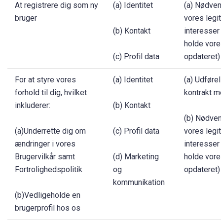
At registrere dig som ny
(a) Identitet
(a) Nødven
bruger
vores legi
(b) Kontakt
interesser 
holde vore
(c) Profil data
opdateret)
For at styre vores
(a) Identitet
(a) Udføre
forhold til dig, hvilket
kontrakt m
inkluderer:
(b) Kontakt
(b) Nødven
(a)Underrette dig om
(c) Profil data
vores legi
ændringer i vores
interesser 
Brugervilkår samt
(d) Marketing
holde vore
Fortrolighedspolitik
og
opdateret)
kommunikation
(b)Vedligeholde en
brugerprofil hos os