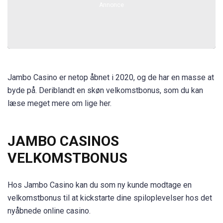
Annonce
Jambo Casino er netop åbnet i 2020, og de har en masse at
byde på. Deriblandt en skøn velkomstbonus, som du kan
læse meget mere om lige her.
JAMBO CASINOS
VELKOMSTBONUS
Hos Jambo Casino kan du som ny kunde modtage en
velkomstbonus til at kickstarte dine spiloplevelser hos det
nyåbnede online casino.