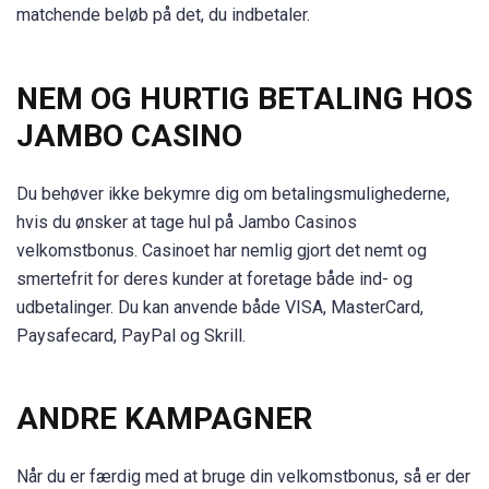
matchende beløb på det, du indbetaler.
NEM OG HURTIG BETALING HOS
JAMBO CASINO
Du behøver ikke bekymre dig om betalingsmulighederne,
hvis du ønsker at tage hul på Jambo Casinos
velkomstbonus. Casinoet har nemlig gjort det nemt og
smertefrit for deres kunder at foretage både ind- og
udbetalinger. Du kan anvende både VISA, MasterCard,
Paysafecard, PayPal og Skrill.
ANDRE KAMPAGNER
Når du er færdig med at bruge din velkomstbonus, så er der