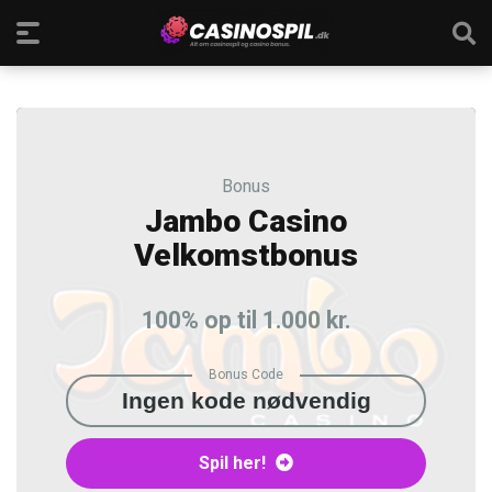
Bonus
Jambo Casino
Velkomstbonus
100% op til 1.000 kr.
Bonus Code
Ingen kode nødvendig
Spil her!