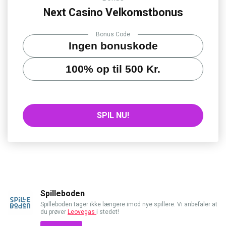
Next Casino Velkomstbonus
Bonus Code
Ingen bonuskode
100% op til 500 Kr.
Annonce
SPIL NU!
Spilleboden
Spilleboden tager ikke længere imod nye spillere. Vi anbefaler at
du prøver
Leovegas
i stedet!